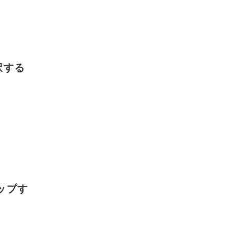
択する
ップす